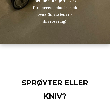
metoder for fjerning av
forstørrede blodårer på
bena (injeksjoner /
sklerosering).
SPRØYTER ELLER
KNIV?