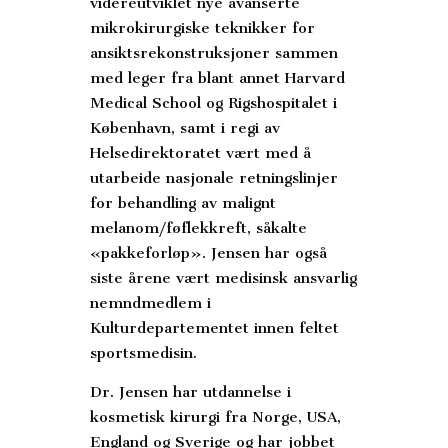
videreutviklet nye avanserte
mikrokirurgiske teknikker for
ansiktsrekonstruksjoner sammen
med leger fra blant annet Harvard
Medical School og Rigshospitalet i
København, samt i
regi av
Helsedirektoratet vært med å
utarbeide nasjonale retningslinjer
for behandling av malignt
melanom/føflekkreft, såkalte
«pakkeforløp». Jensen har også
siste årene vært medisinsk ansvarlig
nemndmedlem i
Kulturdepartementet innen feltet
sportsmedisin.
Dr. Jensen har utdannelse i
kosmetisk kirurgi fra Norge, USA,
England og Sverige og har jobbet