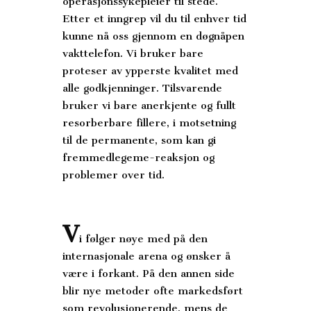
operasjonssykepleier til stede.
Etter et inngrep vil du til enhver tid
kunne nå oss gjennom en døgnåpen
vakttelefon. Vi bruker bare
proteser av ypperste kvalitet med
alle godkjenninger. Tilsvarende
bruker vi bare anerkjente og fullt
resorberbare fillere, i motsetning
til de permanente, som kan gi
fremmedlegeme-reaksjon og
problemer over tid.
V
i følger nøye med på den
internasjonale arena og ønsker å
være i forkant. På den annen side
blir nye metoder ofte markedsført
som revolusjonerende, mens de