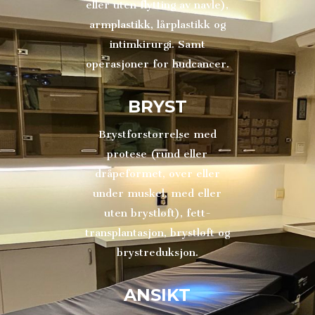
eller uten flytting av navle),
armplastikk, lårplastikk og
intimkirurgi. Samt
operasjoner for hudcancer.
BRYST
Brystforstørrelse med
protese (rund eller
dråpeformet, over eller
under muskel, med eller
uten brystløft), fett-
transplantasjon, brystløft og
brystreduksjon.
ANSIKT