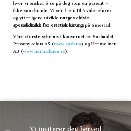
hvor vi ønsker å se på deg som en pasient –
ikke som kunde. Vi ser frem til å viderefører
og ytterligere utvikle
norges eldste
spesialklinikk for estetisk kirurgi
på Smestad.
Våre største sykehus i konsernet er Sørlandet
Privatsykehus AS (
www.spsh.no
) og Hermelinen
AB (
www.hermelinen.se
).
Vi inviterer deg herved