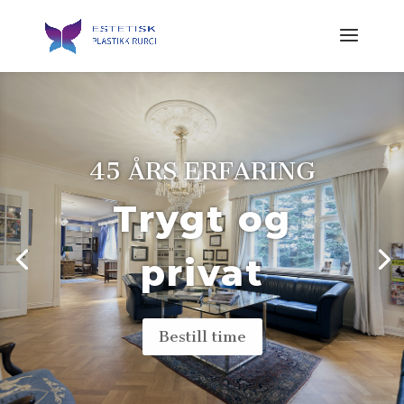
45 ÅRS ERFARING
Trygt og
privat
Bestill time