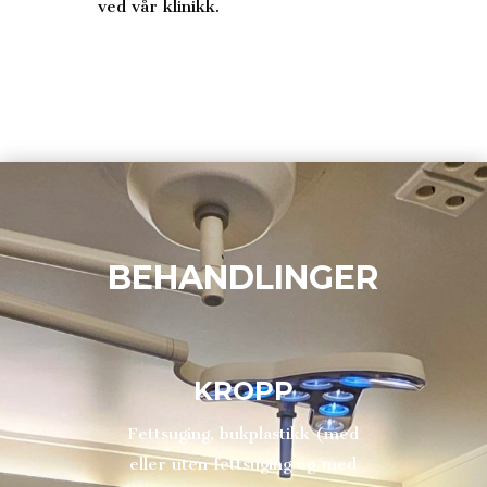
ved vår klinikk.
BEHANDLINGER
KROPP
Fettsuging, bukplastikk (med
eller uten fettsuging og med