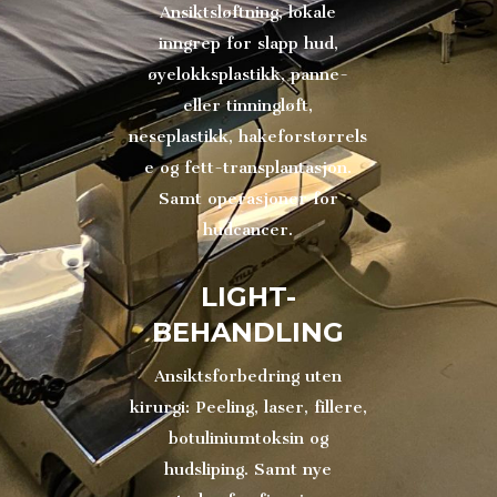
Ansiktsløftning, lokale
inngrep for slapp hud,
øyelokksplastikk, panne-
eller tinningløft,
neseplastikk, hakeforstørrels
e og fett-transplantasjon.
Samt operasjoner for
hudcancer.
LIGHT-
BEHANDLING
Ansiktsforbedring uten
kirurgi: Peeling, laser, fillere,
botuliniumtoksin og
hudsliping. Samt nye