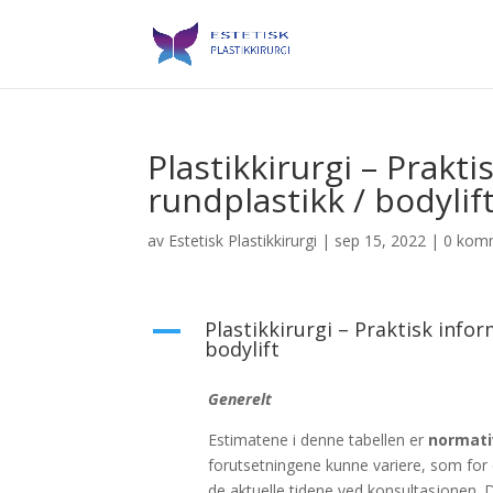
Plastikkirurgi – Prakt
rundplastikk / bodylif
av
Estetisk Plastikkirurgi
|
sep 15, 2022
|
0 kom
Plastikkirurgi – Praktisk info
A
bodylift
Generelt
Estimatene i denne tabellen er
normati
forutsetningene kunne variere, som for 
de aktuelle tidene ved konsultasjonen. 