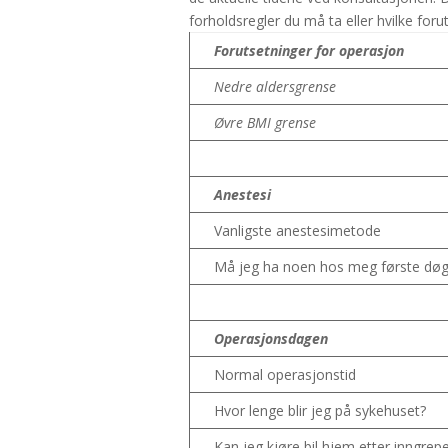
forholdsregler du må ta eller hvilke for
Forutsetninger for operasjon
Nedre aldersgrense
Øvre BMI grense
Anestesi
Vanligste anestesimetode
Må jeg ha noen hos meg første døg
O
perasjonsdagen
Normal operasjonstid
Hvor lenge blir jeg på sykehuset?
Kan jeg kjøre bil hjem etter inngrep