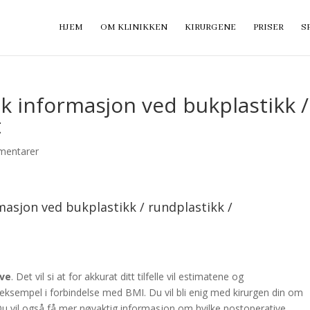
HJEM
OM KLINIKKEN
KIRURGENE
PRISER
S
isk informasjon ved bukplastikk /
t
mentarer
rmasjon ved bukplastikk / rundplastikk /
ve
. Det vil si at for akkurat ditt tilfelle vil estimatene og
eksempel i forbindelse med BMI. Du vil bli enig med kirurgen din om
Du vil også få mer nøyaktig informasjon om hvilke postoperative